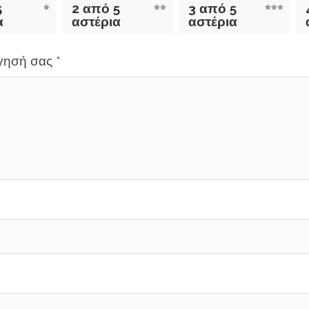
5
2 από 5
3 από 5
α
αστέρια
αστέρια
όγησή σας
*