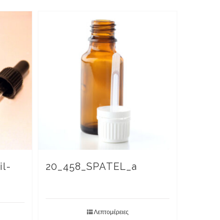
il-
20_458_SPATEL_a
Λεπτομέρειες