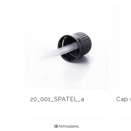
20_001_SPATEL_a
Cap 
Λεπτομέρειες