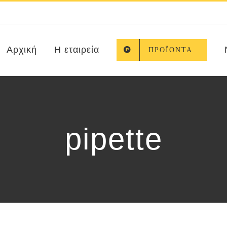
Αρχική
Η εταιρεία
ΠΡΟΪΌΝΤΑ
pipette