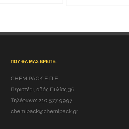
ΠΟΥ ΘΑ ΜΑΣ ΒΡΕΊΤΕ:
CHEMIPACK Ε.Π.Ε.
Περιστέρι, οδός Πυλίας 36.
Τηλέφωνο: 210 577 9997
chemipack@chemipack.gr