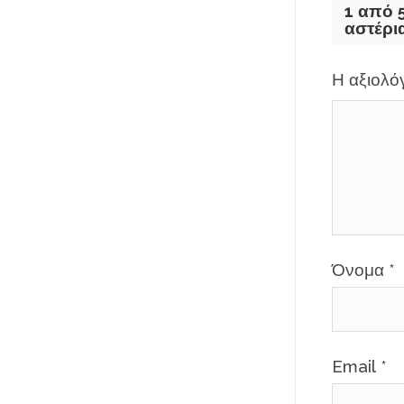
1 από 
αστέρι
Η αξιολ
Όνομα
*
Email
*