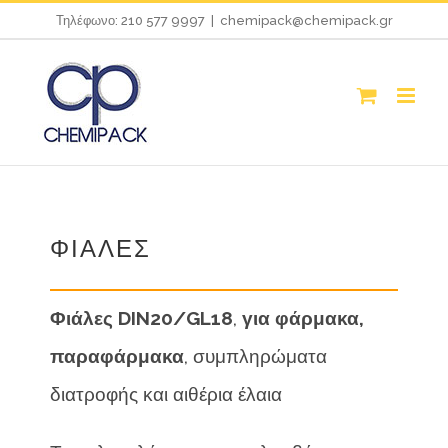
Skip
Τηλέφωνο: 210 577 9997
|
chemipack@chemipack.gr
to
content
ΦΙΑΛΕΣ
Φιάλες
DIN
20/
GL
18
,
για φάρμακα,
παραφάρμακα
, συμπληρώματα
διατροφής και αιθέρια έλαια